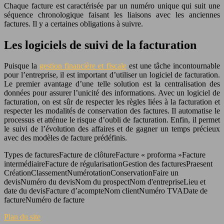
Chaque facture est caractérisée par un numéro unique qui suit une
séquence chronologique faisant les liaisons avec les anciennes
factures. Il y a certaines obligations à suivre.
Les logiciels de suivi de la facturation
Puisque la
gestion financière et fiscale
est une tâche incontournable
pour l’entreprise, il est important d’utiliser un logiciel de facturation.
Le premier avantage d’une telle solution est la centralisation des
données pour assurer l’unicité des informations. Avec un logiciel de
facturation, on est sûr de respecter les règles liées à la facturation et
respecter les modalités de conservation des factures. Il automatise le
processus et atténue le risque d’oubli de facturation. Enfin, il permet
le suivi de l’évolution des affaires et de gagner un temps précieux
avec des modèles de facture prédéfinis.
Types de facturesFacture de clôtureFacture « proforma »Facture
intermédiaireFacture de régularisationGestion des facturesPraesent
CréationClassementNumérotationConservationFaire un
devisNuméro du devisNom du prospectNom d'entrepriseLieu et
date du devisFacture d’acompteNom clientNuméro TVADate de
factureNuméro de facture
Plan du site